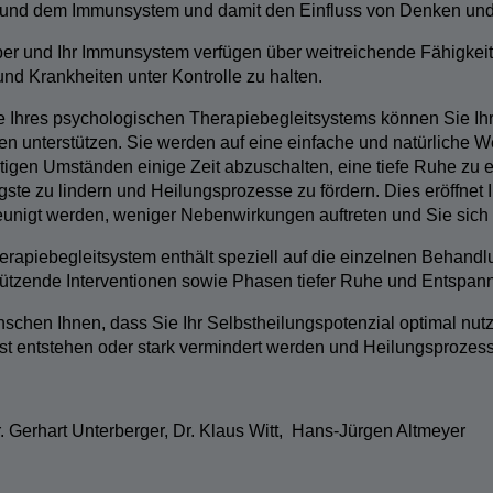
 und dem Immunsystem und damit den Einfluss von Denken und
per und Ihr Immunsystem verfügen über weitreichende Fähigkeit
und Krankheiten unter Kontrolle zu halten.
fe Ihres psychologischen Therapiebegleitsystems können Sie Ih
n unterstützen. Sie werden auf eine einfache und natürliche 
igen Umständen einige Zeit abzuschalten, eine tiefe Ruhe zu e
ste zu lindern und Heilungsprozesse zu fördern. Dies eröffne
unigt werden, weniger Nebenwirkungen auftreten und Sie sich 
rapiebegleitsystem enthält speziell auf die einzelnen Behand
tützende Interventionen sowie Phasen tiefer Ruhe und Entspann
schen Ihnen, dass Sie Ihr Selbstheilungspotenzial optimal nu
rst entstehen oder stark vermindert werden und Heilungsprozess
r. Gerhart Unterberger, Dr. Klaus Witt, Hans-Jürgen Altmeyer