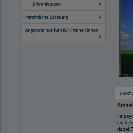
Erkrankungen
8
Persönliche Beratung
6
Angebote nur für HGT-Trainer/innen
2
Besch
Krebst
Ihr psy
leichte
dabei 