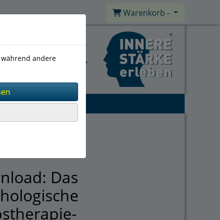
Warenkorb -
), während andere
nload: Das
hologische
stherapie-