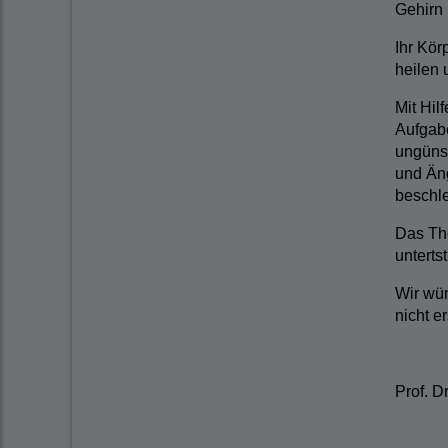
Gehirn
Ihr Kör
heilen 
Mit Hil
Aufgabe
ungünst
und Äng
beschle
Das The
unterts
Wir wün
nicht e
Prof. D