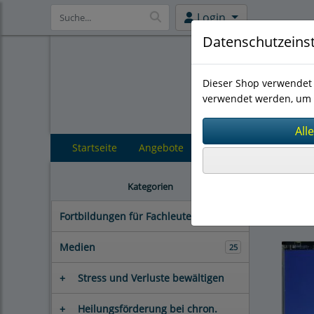
Login
Datenschutzeins
Dieser Shop verwendet 
verwendet werden, um 
Startseite
Angebote
Heilungs
Kategorien
Psyc
Fortbildungen für Fachleute
5
Medien
25
+
Stress und Verluste bewältigen
+
Heilungsförderung bei chron.