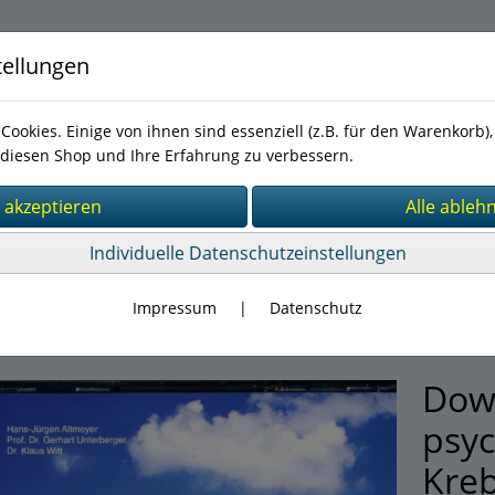
tellungen
Cookies. Einige von ihnen sind essenziell (z.B. für den Warenkorb
diesen Shop und Ihre Erfahrung zu verbessern.
Individuelle Datenschutzeinstellungen
förderung bei chron. Erkrankungen
(8)
hoonkologie
(5)
Impressum
|
Datenschutz
Dow
psyc
Kreb